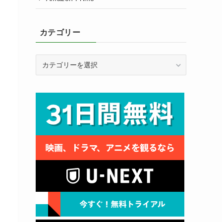
カテゴリー
カ
テ
ゴ
リ
ー