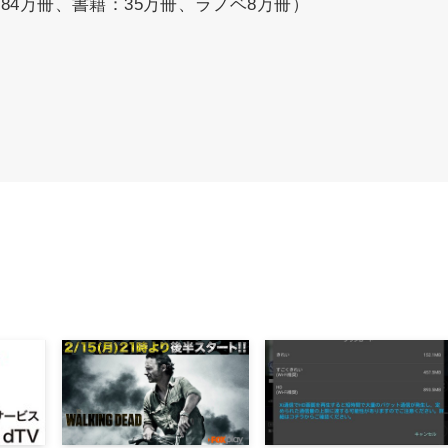
84万冊、書籍：35万冊、ラノベ8万冊）