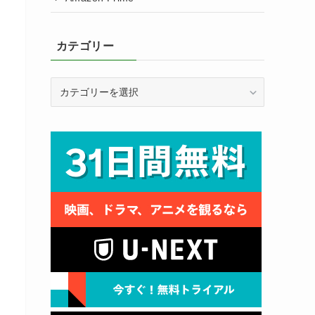
カテゴリー
カ
テ
ゴ
リ
ー