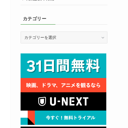
カテゴリー
カ
テ
ゴ
リ
ー